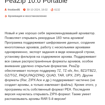
PeaZip 10.0 Portable
frioklen85
30-10-2024, 18:02
6132
Архивация и восстановление
Новый и уже хорошо себя зарекомендовавший архиватор.
Позволяет открывать рекордные 183 типа архивов!
Программа поддерживает шифрование данных, создание
многотомных архивов, работу с несколькими архивами
одновременно, экспорт задания в виде командной строки,
установку фильтров на содержимое архива. Поддерживает
все самые распространённые форматы архивов, особое
внимание уделено открытым форматам. PeaZip
обеспечивает полную поддержку 7Z, 7Z-sfx, Arc, BZ2/TBZ2,
GZ/TGZ, PAQ/LPAQ/ZPAQ, QUAD, TAR, UPX, ZIP). Другие
форматы (Rar, ZIPX Ace и др.) поддерживает частично (не
создает архивы, а только извлекает файлы). Кроме этого, у
программы есть собственный формат PEA. Последняя
версия научилась открывать ZIPX-формат. Также умеет
распаковывать архивы RAR 5-й версии!