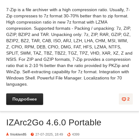
7-Zip is a file archiver with a high compression ratio. Usually, 7-
Zip compresses to 7z format 30-70% better than to zip format.
High compression ratio in new 7z format with LZMA
compression. Supported formats - Packing / unpacking: 7z, ZIP,
GZIP, BZIP2 and TAR. Unpacking only: 7z, ZIP, RAR, GZIP, GZ,
BZIP2, BZ2, TAR, CAB, ISO, ARJ, LZH, LHA, CHM, MSI, WIM,
Z, CPIO, RPM, DEB, CPIO, DMG, FAT, HFS, LZMA, NTFS,
SPLIT, SWM, TAZ, TBZ, TBZ2, TGZ, TPZ, VHD, XAR, XZ, Z and
NSIS. For ZIP and GZIP formats, 7-Zip provides a compression
ratio that is 2-10 % better than the ratio provided by PKZip and
WinZip. Self-extracting capability for 7z format. Integration with
Windows Shell. Powerful File Manager. Localizations for 70
languages.
Подробнее
2
IZArc2Go 4.6.0 Portable
frioklen85
27-07-2025, 18:49
4399