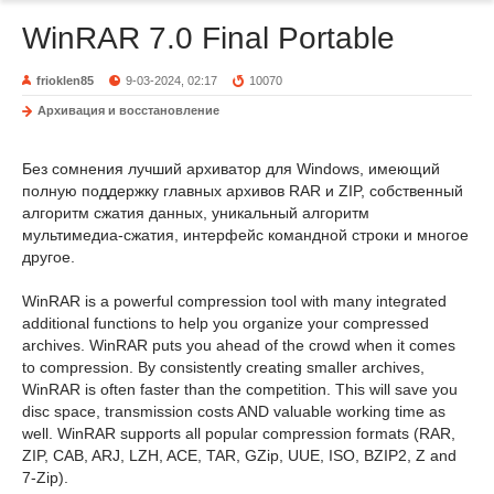
WinRAR 7.0 Final Portable
frioklen85
9-03-2024, 02:17
10070
Архивация и восстановление
Без сомнения лучший архиватор для Windows, имеющий
полную поддержку главных архивов RAR и ZIP, собственный
алгоритм сжатия данных, уникальный алгоритм
мультимедиа-сжатия, интерфейс командной строки и многое
другое.
WinRAR is a powerful compression tool with many integrated
additional functions to help you organize your compressed
archives. WinRAR puts you ahead of the crowd when it comes
to compression. By consistently creating smaller archives,
WinRAR is often faster than the competition. This will save you
disc space, transmission costs AND valuable working time as
well. WinRAR supports all popular compression formats (RAR,
ZIP, CAB, ARJ, LZH, ACE, TAR, GZip, UUE, ISO, BZIP2, Z and
7-Zip).