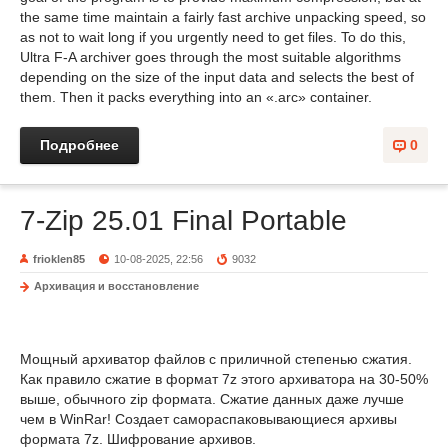
the same time maintain a fairly fast archive unpacking speed, so
as not to wait long if you urgently need to get files. To do this,
Ultra F-A archiver goes through the most suitable algorithms
depending on the size of the input data and selects the best of
them. Then it packs everything into an «.arc» container.
Подробнее
0
7-Zip 25.01 Final Portable
frioklen85
10-08-2025, 22:56
9032
Архивация и восстановление
Мощный архиватор файлов с приличной степенью сжатия.
Как правило сжатие в формат 7z этого архиватора на 30-50%
выше, обычного zip формата. Сжатие данных даже лучше
чем в WinRar! Создает самораспаковывающиеся архивы
формата 7z. Шифрование архивов.