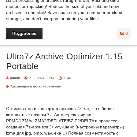
Batch processing of archives (drag-n-drop). Fast and Ultra
modes for repacking! Reduce the size of your old and new
archives in one click! Save space on your computer or cloud
storage, and don’t overpay for storing your files!
Подробнее
0
Ultra7z Archive Optimizer 1.15
Portable
admin
2-11-2024, 17:41
3144
Архивация и восстановление
Оптимизатор и конвертер архивов 7z, rar, zip в более
компактные архивы 7z. Автопереключение
PPMD/LZMA/LZMA2/DEFLATE/BZIP2/DELTA в процессе
создания 7z-архивов (+ улучшено (настроены параметры)
lzma для jpg, bmp, wav, exe…) Полная совместимость с