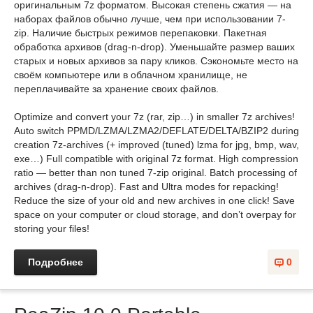
оригинальным 7z форматом. Высокая степень сжатия — на
наборах файлов обычно лучше, чем при использовании 7-
zip. Наличие быстрых режимов перепаковки. Пакетная
обработка архивов (drag-n-drop). Уменьшайте размер ваших
старых и новых архивов за пару кликов. Сэкономьте место на
своём компьютере или в облачном хранилище, не
переплачивайте за хранение своих файлов.
Optimize and convert your 7z (rar, zip…) in smaller 7z archives!
Auto switch PPMD/LZMA/LZMA2/DEFLATE/DELTA/BZIP2 during
creation 7z-archives (+ improved (tuned) lzma for jpg, bmp, wav,
exe…) Full compatible with original 7z format. High compression
ratio — better than non tuned 7-zip original. Batch processing of
archives (drag-n-drop). Fast and Ultra modes for repacking!
Reduce the size of your old and new archives in one click! Save
space on your computer or cloud storage, and don’t overpay for
storing your files!
Подробнее
0