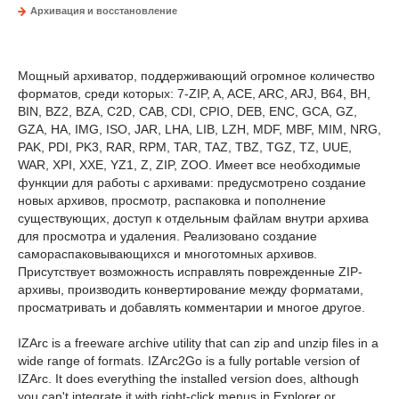
Архивация и восстановление
Мощный архиватор, поддерживающий огромное количество
форматов, среди которых: 7-ZIP, A, ACE, ARC, ARJ, B64, BH,
BIN, BZ2, BZA, C2D, CAB, CDI, CPIO, DEB, ENC, GCA, GZ,
GZA, HA, IMG, ISO, JAR, LHA, LIB, LZH, MDF, MBF, MIM, NRG,
PAK, PDI, PK3, RAR, RPM, TAR, TAZ, TBZ, TGZ, TZ, UUE,
WAR, XPI, XXE, YZ1, Z, ZIP, ZOO. Имеет все необходимые
функции для работы с архивами: предусмотрено создание
новых архивов, просмотр, распаковка и пополнение
существующих, доступ к отдельным файлам внутри архива
для просмотра и удаления. Реализовано создание
самораспаковывающихся и многотомных архивов.
Присутствует возможность исправлять поврежденные ZIP-
архивы, производить конвертирование между форматами,
просматривать и добавлять комментарии и многое другое.
IZArc is a freeware archive utility that can zip and unzip files in a
wide range of formats. IZArc2Go is a fully portable version of
IZArc. It does everything the installed version does, although
you can't integrate it with right-click menus in Explorer or