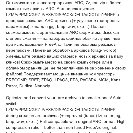
Оптимизатор и конвертер архивов ARC, 7z, rar, zip в более
компактные архивы ARC. Автопереключение
LZMA/PPMD/GRZIP/EXE/DISPACK/DELTA/DICT/LZP/REP в
процессе создания ARC-архивов (+ улучшено (настроены
параметры) lzma для jpg, bmp, wav, exe…) Полная
совместимость с оригинальным ARC форматом. Высокая
степень сжатия — на наборах файлов обычно лучше, чем
при использовании FreeArc. Наличие быстрых режимов
перепаковки. Пакетная обработка архивов (drag-n-drop).
Уменьшайте размер ваших старых и новых архивов за пару
кликов! Сэкономьте место на своём компьютере или в
облачном хранилище, не переплачивайте за хранение своих
файлов! Поддерживает мощные внешние компрессоры:
PRECOMP, SREP, ZPAQ, LPAQ8, FP8, PAQ8PX, MCM, Kanzi,
Razor, Durilca, Nanozip.
Optimize and convert your .arc archives to smaller ones! Auto
switch
LZMA/PPMD/GRZIP/EXE/DISPACK/DELTA/DICT/LZP/REP
during creation arc-archives (+ improved (tuned) lzma for jpg,
bmp, wav, exe…) Full compatible with original ARC format. High
compression ratio – better than non tuned FreeArc original.