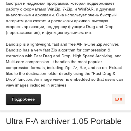
быстрая и надежная программа, которая поддерживает
работу с форматами WinZip, 7-Zip, и WinRAR, и другими
аналогичными архивами. Она использует очень быстрый
алгоритм для сжатия и распаковки архивов, высокую
скорость архивации, поддержку функции Drag and Drop
(перетаскивания), и функцию мультисжатия.
Bandizip is a lightweight, fast and free All-In-One Zip Archiver.
Bandizip has a very fast Zip algorithm for compression &
extraction with Fast Drag and Drop, High Speed Archiving, and
Multi-core compression. It handles the most popular
compression formats, including Zip, 7z, Rar, and so on. Extract
files to the destination folder directly using the "Fast Drag &
Drop" function. An image viewer is embedded so that users can
view images included in archives.
Подробнее
0
Ultra F-A archiver 1.05 Portable