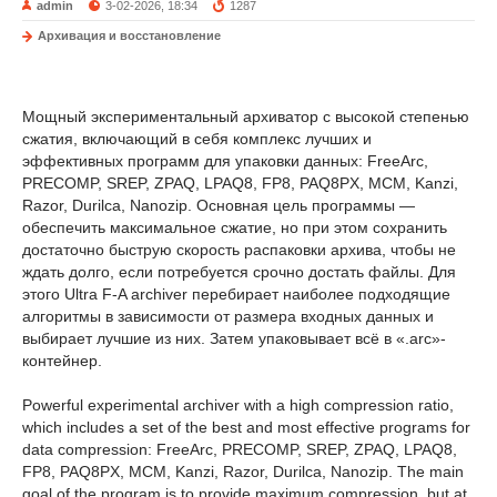
admin
3-02-2026, 18:34
1287
Архивация и восстановление
Мощный экспериментальный архиватор с высокой степенью
сжатия, включающий в себя комплекс лучших и
эффективных программ для упаковки данных: FreeArc,
PRECOMP, SREP, ZPAQ, LPAQ8, FP8, PAQ8PX, MCM, Kanzi,
Razor, Durilca, Nanozip. Основная цель программы —
обеспечить максимальное сжатие, но при этом сохранить
достаточно быструю скорость распаковки архива, чтобы не
ждать долго, если потребуется срочно достать файлы. Для
этого Ultra F-A archiver перебирает наиболее подходящие
алгоритмы в зависимости от размера входных данных и
выбирает лучшие из них. Затем упаковывает всё в «.arc»-
контейнер.
Powerful experimental archiver with a high compression ratio,
which includes a set of the best and most effective programs for
data compression: FreeArc, PRECOMP, SREP, ZPAQ, LPAQ8,
FP8, PAQ8PX, MCM, Kanzi, Razor, Durilca, Nanozip. The main
goal of the program is to provide maximum compression, but at