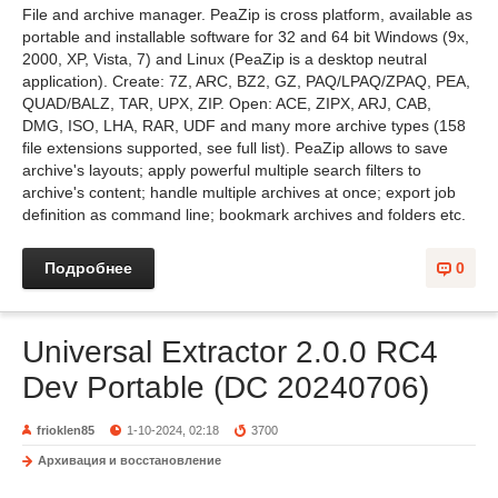
File and archive manager. PeaZip is cross platform, available as
portable and installable software for 32 and 64 bit Windows (9x,
2000, XP, Vista, 7) and Linux (PeaZip is a desktop neutral
application). Сreate: 7Z, ARC, BZ2, GZ, PAQ/LPAQ/ZPAQ, PEA,
QUAD/BALZ, TAR, UPX, ZIP. Open: ACE, ZIPX, ARJ, CAB,
DMG, ISO, LHA, RAR, UDF and many more archive types (158
file extensions supported, see full list). PeaZip allows to save
archive's layouts; apply powerful multiple search filters to
archive's content; handle multiple archives at once; export job
definition as command line; bookmark archives and folders etc.
Подробнее
0
Universal Extractor 2.0.0 RC4
Dev Portable (DC 20240706)
frioklen85
1-10-2024, 02:18
3700
Архивация и восстановление