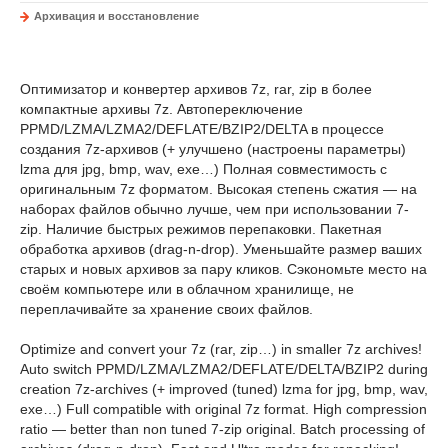
Архивация и восстановление
Оптимизатор и конвертер архивов 7z, rar, zip в более
компактные архивы 7z. Автопереключение
PPMD/LZMA/LZMA2/DEFLATE/BZIP2/DELTA в процессе
создания 7z-архивов (+ улучшено (настроены параметры)
lzma для jpg, bmp, wav, exe…) Полная совместимость с
оригинальным 7z форматом. Высокая степень сжатия — на
наборах файлов обычно лучше, чем при использовании 7-
zip. Наличие быстрых режимов перепаковки. Пакетная
обработка архивов (drag-n-drop). Уменьшайте размер ваших
старых и новых архивов за пару кликов. Сэкономьте место на
своём компьютере или в облачном хранилище, не
переплачивайте за хранение своих файлов.
Optimize and convert your 7z (rar, zip…) in smaller 7z archives!
Auto switch PPMD/LZMA/LZMA2/DEFLATE/DELTA/BZIP2 during
creation 7z-archives (+ improved (tuned) lzma for jpg, bmp, wav,
exe…) Full compatible with original 7z format. High compression
ratio — better than non tuned 7-zip original. Batch processing of