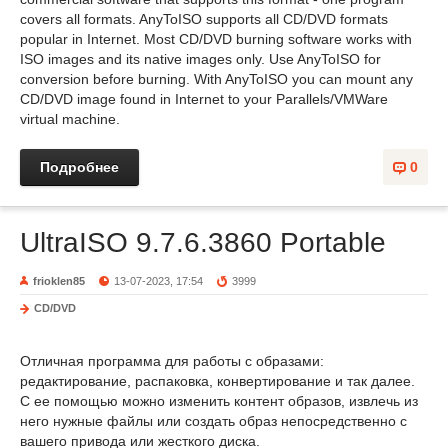
covers all formats. AnyToISO supports all CD/DVD formats
popular in Internet. Most CD/DVD burning software works with
ISO images and its native images only. Use AnyToISO for
conversion before burning. With AnyToISO you can mount any
CD/DVD image found in Internet to your Parallels/VMWare
virtual machine.
Подробнее
0
UltraISO 9.7.6.3860 Portable
frioklen85
13-07-2023, 17:54
3999
CD/DVD
Отличная программа для работы с образами:
редактирование, распаковка, конвертирование и так далее.
С ее помощью можно изменить контент образов, извлечь из
него нужные файлы или создать образ непосредственно с
вашего привода или жесткого диска.