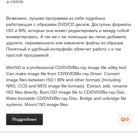
CD/DVD
Возможно, лучшая программа из себе подобных
работающая с образами DVD/CD дисков. Доступны форматы
ISO и BIN, которые она может редактировать и между собой
конвертировать. А так же с ее помощью вы легко добавите,
удалите, переименуете или извлечете файлы из образов.
Понятный и удобный интерфейс облегчит работу с и так
простой программой .
WinISO is a professional CD/DVD/Blu-ray image file utility tool.
Can make image file from CD/DVD/Blu-ray Driver. Convert
image files between ISO / BIN and other formats (Including
NRG, CCD and MDS image file formats). Extract, edit, rename
ISO files directly. Burn ISO image file to CD/DVD/Blu-ray Disc.
Make bootable CD/DVD/Blu-ray Disc. Bridge and unbridge file
systems. Mount ISO image files.
Подробнее
0