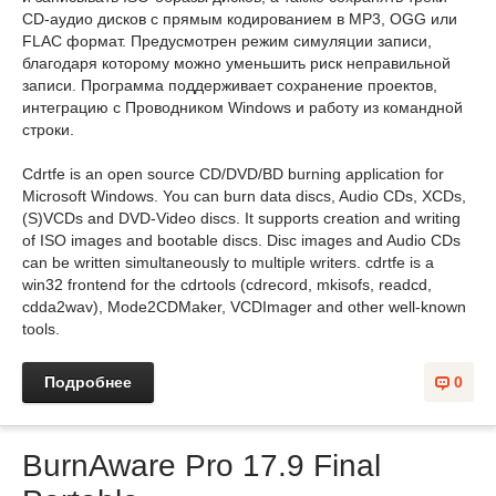
CD-аудио дисков с прямым кодированием в MP3, OGG или
FLAC формат. Предусмотрен режим симуляции записи,
благодаря которому можно уменьшить риск неправильной
записи. Программа поддерживает сохранение проектов,
интеграцию с Проводником Windows и работу из командной
строки.
Cdrtfe is an open source CD/DVD/BD burning application for
Microsoft Windows. You can burn data discs, Audio CDs, XCDs,
(S)VCDs and DVD-Video discs. It supports creation and writing
of ISO images and bootable discs. Disc images and Audio CDs
can be written simultaneously to multiple writers. cdrtfe is a
win32 frontend for the cdrtools (cdrecord, mkisofs, readcd,
cdda2wav), Mode2CDMaker, VCDImager and other well-known
tools.
Подробнее
0
BurnAware Pro 17.9 Final