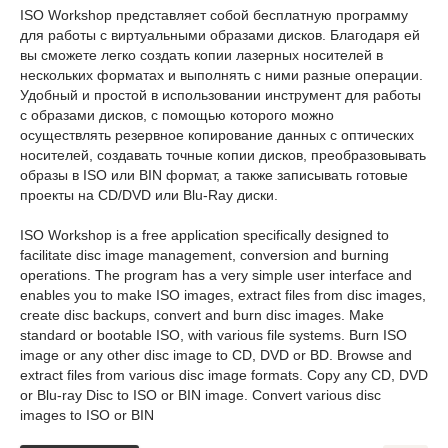
ISO Workshop представляет собой бесплатную программу
для работы с виртуальными образами дисков. Благодаря ей
вы сможете легко создать копии лазерных носителей в
нескольких форматах и выполнять с ними разные операции.
Удобный и простой в использовании инструмент для работы
с образами дисков, с помощью которого можно
осуществлять резервное копирование данных с оптических
носителей, создавать точные копии дисков, преобразовывать
образы в ISO или BIN формат, а также записывать готовые
проекты на CD/DVD или Blu-Ray диски.
ISO Workshop is a free application specifically designed to
facilitate disc image management, conversion and burning
operations. The program has a very simple user interface and
enables you to make ISO images, extract files from disc images,
create disc backups, convert and burn disc images. Make
standard or bootable ISO, with various file systems. Burn ISO
image or any other disc image to CD, DVD or BD. Browse and
extract files from various disc image formats. Copy any CD, DVD
or Blu-ray Disc to ISO or BIN image. Convert various disc
images to ISO or BIN