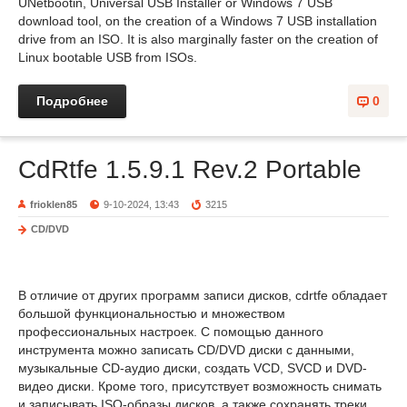
UNetbootin, Universal USB Installer or Windows 7 USB
download tool, on the creation of a Windows 7 USB installation
drive from an ISO. It is also marginally faster on the creation of
Linux bootable USB from ISOs.
Подробнее
0
CdRtfe 1.5.9.1 Rev.2 Portable
frioklen85
9-10-2024, 13:43
3215
CD/DVD
В отличие от других программ записи дисков, cdrtfe обладает
большой функциональностью и множеством
профессиональных настроек. С помощью данного
инструмента можно записать CD/DVD диски с данными,
музыкальные CD-аудио диски, создать VCD, SVCD и DVD-
видео диски. Кроме того, присутствует возможность снимать
и записывать ISO-образы дисков, а также сохранять треки