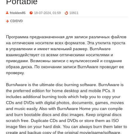
Portable
frioklen85
18-07-2024, 01:59
10911
CD/DVD
Программа предназначенная для записи различных файлов
на оптические носители всех форматов. Эта утилита проста
в управлении и имеет маленький размер. BurnAware
взаимодействует со всеми оптическими носителями и
приводами. Возможны записи с мультисессией и создание
образа диска. По окончании записи BurnAware проводит ее
проверку.
BurnAware is the ultimate disc burning software. BurnAware is
the preferred edition for home desktop and mobile PCs. It
includes additional burning tools which help you to copy your
CDs and DVDs with digital photos, documents, games, movies
and music easily. Also with BurnAware Home you can compile
and burn bootable discs and disc images. Keep original discs
scratch free. Duplicate CDs and DVDs or store them as ISO
image files on your hard disk. You can always burn them later to
create and backup copy of the original movie/game/software.