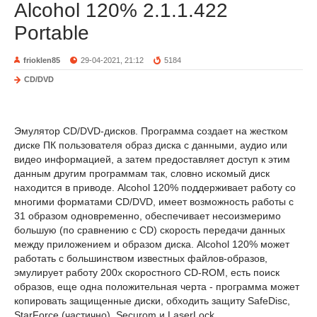
Alcohol 120% 2.1.1.422
Portable
frioklen85
29-04-2021, 21:12
5184
CD/DVD
Эмулятор CD/DVD-дисков. Программа создает на жестком
диске ПК пользователя образ диска с данными, аудио или
видео информацией, а затем предоставляет доступ к этим
данным другим программам так, словно искомый диск
находится в приводе. Alcohol 120% поддерживает работу со
многими форматами CD/DVD, имеет возможность работы с
31 образом одновременно, обеспечивает несоизмеримо
большую (по сравнению с CD) скорость передачи данных
между приложением и образом диска. Alcohol 120% может
работать с большинством известных файлов-образов,
эмулирует работу 200х скоростного CD-ROM, есть поиск
образов, еще одна положительная черта - программа может
копировать защищенные диски, обходить защиту SafeDisc,
StarForce (частично), Securom и LaserLock.