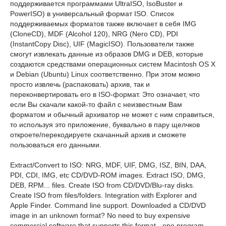
поддерживается программами UltraISO, IsoBuster и
PowerISO) в универсальный формат ISO. Список
поддерживаемых форматов также включает в себя IMG
(CloneCD), MDF (Alcohol 120), NRG (Nero CD), PDI
(InstantCopy Disc), UIF (MagicISO). Пользователи также
смогут извлекать данные из образов DMG и DEB, которые
создаются средствами операционных систем Macintosh OS X
и Debian (Ubuntu) Linux соответственно. При этом можно
просто извлечь (распаковать) архив, так и
переконвертировать его в ISO-формат. Это означает, что
если Вы скачали какой-то файл с неизвестным Вам
форматом и обычный архиватор не может с ним справиться,
то используя это приложение, буквально в пару щелчков
откроете/перекодируете скачанный архив и сможете
пользоваться его данными.
Extract/Convert to ISO: NRG, MDF, UIF, DMG, ISZ, BIN, DAA,
PDI, CDI, IMG, etc CD/DVD-ROM images. Extract ISO, DMG,
DEB, RPM... files. Create ISO from CD/DVD/Blu-ray disks.
Create ISO from files/folders. Integration with Explorer and
Apple Finder. Command line support. Downloaded a CD/DVD
image in an unknown format? No need to buy expensive
commercial software that supports this format - one program