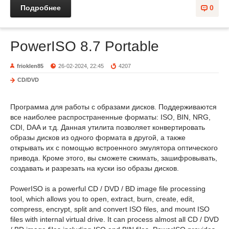
Подробнее
0
PowerISO 8.7 Portable
frioklen85
26-02-2024, 22:45
4207
CD/DVD
Программа для работы с образами дисков. Поддерживаются
все наиболее распространенные форматы: ISO, BIN, NRG,
CDI, DAA и т.д. Данная утилита позволяет конвертировать
образы дисков из одного формата в другой, а также
открывать их с помощью встроенного эмулятора оптического
привода. Кроме этого, вы сможете сжимать, зашифровывать,
создавать и разрезать на куски iso образы дисков.
PowerISO is a powerful CD / DVD / BD image file processing
tool, which allows you to open, extract, burn, create, edit,
compress, encrypt, split and convert ISO files, and mount ISO
files with internal virtual drive. It can process almost all CD / DVD