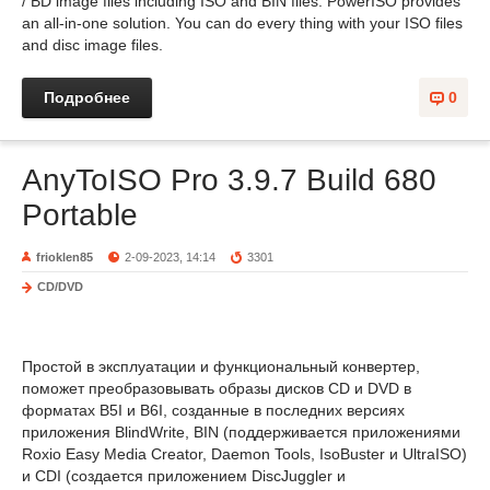
/ BD image files including ISO and BIN files. PowerISO provides
an all-in-one solution. You can do every thing with your ISO files
and disc image files.
Подробнее
0
AnyToISO Pro 3.9.7 Build 680
Portable
frioklen85
2-09-2023, 14:14
3301
CD/DVD
Простой в эксплуатации и функциональный конвертер,
поможет преобразовывать образы дисков CD и DVD в
форматах B5I и B6I, созданные в последних версиях
приложения BlindWrite, BIN (поддерживается приложениями
Roxio Easy Media Creator, Daemon Tools, IsoBuster и UltraISO)
и CDI (создается приложением DiscJuggler и