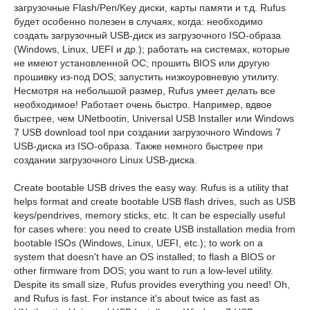
загрузочные Flash/Pen/Key диски, карты памяти и т.д. Rufus
будет особенно полезен в случаях, когда: необходимо
создать загрузочный USB-диск из загрузочного ISO-образа
(Windows, Linux, UEFI и др.); работать на системах, которые
не имеют установленной ОС; прошить BIOS или другую
прошивку из-под DOS; запустить низкоуровневую утилиту.
Несмотря на небольшой размер, Rufus умеет делать все
необходимое! Работает очень быстро. Например, вдвое
быстрее, чем UNetbootin, Universal USB Installer или Windows
7 USB download tool при создании загрузочного Windows 7
USB-диска из ISO-образа. Также немного быстрее при
создании загрузочного Linux USB-диска.
Create bootable USB drives the easy way. Rufus is a utility that
helps format and create bootable USB flash drives, such as USB
keys/pendrives, memory sticks, etc. It can be especially useful
for cases where: you need to create USB installation media from
bootable ISOs (Windows, Linux, UEFI, etc.); to work on a
system that doesn't have an OS installed; to flash a BIOS or
other firmware from DOS; you want to run a low-level utility.
Despite its small size, Rufus provides everything you need! Oh,
and Rufus is fast. For instance it's about twice as fast as