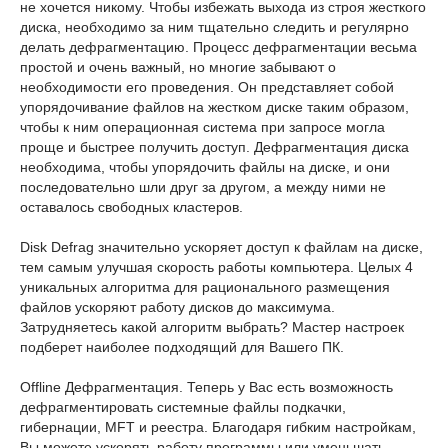
не хочется никому. Чтобы избежать выхода из строя жесткого
диска, необходимо за ним тщательно следить и регулярно
делать дефрагментацию. Процесс дефрагментации весьма
простой и очень важный, но многие забывают о
необходимости его проведения. Он представляет собой
упорядочивание файлов на жестком диске таким образом,
чтобы к ним операционная система при запросе могла
проще и быстрее получить доступ. Дефрагментация диска
необходима, чтобы упорядочить файлы на диске, и они
последовательно шли друг за другом, а между ними не
оставалось свободных кластеров.
Disk Defrag значительно ускоряет доступ к файлам на диске,
тем самым улучшая скорость работы компьютера. Целых 4
уникальных алгоритма для рационального размещения
файлов ускоряют работу дисков до максимума.
Затрудняетесь какой алгоритм выбрать? Мастер настроек
подберет наиболее подходящий для Вашего ПК.
Offline Дефрагментация. Теперь у Вас есть возможность
дефрагментировать системные файлы подкачки,
гибернации, MFT и реестра. Благодаря гибким настройкам,
Вы можете ускорять работу программы или уменьшать