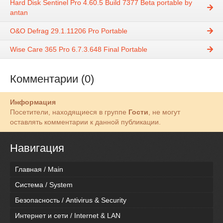
Hard Disk Sentinel Pro 4.60.5 Build 7377 Beta portable by
antan
O&O Defrag 29.1.11206 Pro Portable
Wise Care 365 Pro 6.7.3.648 Final Portable
Комментарии (0)
Информация
Посетители, находящиеся в группе
Гости
, не могут
оставлять комментарии к данной публикации.
Навигация
Главная / Main
Система / System
Безопасность / Antivirus & Security
Интернет и сети / Internet & LAN