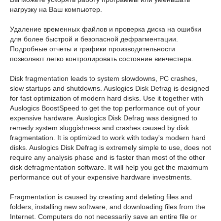
нагрузку на Ваш компьютер.
Удаление временных файлов и проверка диска на ошибки
для более быстрой и безопасной дефрагментации.
Подробные отчеты и графики производительности
позволяют легко контролировать состояние винчестера.
Disk fragmentation leads to system slowdowns, PC crashes,
slow startups and shutdowns. Auslogics Disk Defrag is designed
for fast optimization of modern hard disks. Use it together with
Auslogics BoostSpeed to get the top performance out of your
expensive hardware. Auslogics Disk Defrag was designed to
remedy system sluggishness and crashes caused by disk
fragmentation. It is optimized to work with today's modern hard
disks. Auslogics Disk Defrag is extremely simple to use, does not
require any analysis phase and is faster than most of the other
disk defragmentation software. It will help you get the maximum
performance out of your expensive hardware investments.
Fragmentation is caused by creating and deleting files and
folders, installing new software, and downloading files from the
Internet. Computers do not necessarily save an entire file or