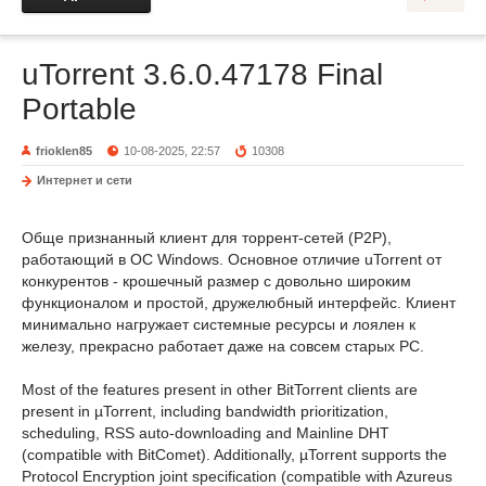
uTorrent 3.6.0.47178 Final
Portable
frioklen85
10-08-2025, 22:57
10308
Интернет и сети
Обще признанный клиент для торрент-сетей (P2P),
работающий в ОС Windows. Основное отличие uTorrent от
конкурентов - крошечный размер с довольно широким
функционалом и простой, дружелюбный интерфейс. Клиент
минимально нагружает системные ресурсы и лоялен к
железу, прекрасно работает даже на совсем старых PC.
Most of the features present in other BitTorrent clients are
present in µTorrent, including bandwidth prioritization,
scheduling, RSS auto-downloading and Mainline DHT
(compatible with BitComet). Additionally, µTorrent supports the
Protocol Encryption joint specification (compatible with Azureus