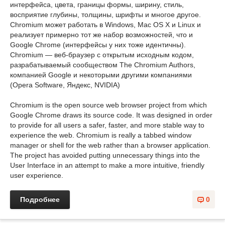
интерфейса, цвета, границы формы, ширину, стиль,
восприятие глубины, толщины, шрифты и многое другое.
Chromium может работать в Windows, Mac OS X и Linux и
реализует примерно тот же набор возможностей, что и
Google Chrome (интерфейсы у них тоже идентичны).
Chromium — веб-браузер с открытым исходным кодом,
разрабатываемый сообществом The Chromium Authors,
компанией Google и некоторыми другими компаниями
(Opera Software, Яндекс, NVIDIA)
Chromium is the open source web browser project from which
Google Chrome draws its source code. It was designed in order
to provide for all users a safer, faster, and more stable way to
experience the web. Chromium is really a tabbed window
manager or shell for the web rather than a browser application.
The project has avoided putting unnecessary things into the
User Interface in an attempt to make a more intuitive, friendly
user experience.
Подробнее
0