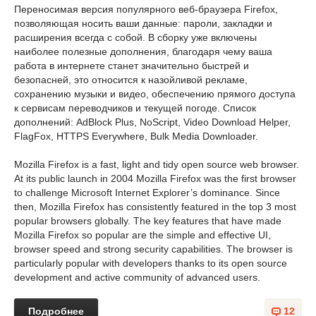
Переносимая версия популярного веб-браузера Firefox,
позволяющая носить ваши данные: пароли, закладки и
расширения всегда с собой. В сборку уже включены
наиболее полезные дополнения, благодаря чему ваша
работа в интернете станет значительно быстрей и
безопасней, это относится к назойливой рекламе,
сохранению музыки и видео, обеспечению прямого доступа
к сервисам переводчиков и текущей погоде. Список
дополнений: AdBlock Plus, NoScript, Video Download Helper,
FlagFox, HTTPS Everywhere, Bulk Media Downloader.
Mozilla Firefox is a fast, light and tidy open source web browser.
At its public launch in 2004 Mozilla Firefox was the first browser
to challenge Microsoft Internet Explorer’s dominance. Since
then, Mozilla Firefox has consistently featured in the top 3 most
popular browsers globally. The key features that have made
Mozilla Firefox so popular are the simple and effective UI,
browser speed and strong security capabilities. The browser is
particularly popular with developers thanks to its open source
development and active community of advanced users.
Подробнее
12