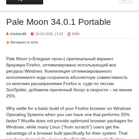
Pale Moon 34.0.1 Portable
frioklen85
28-02-2026, 17:43
8980
Интернет и сети
Pale Moon («Бледная луна») оригинальный вариант
браузера Firefox, оптимизировано использующий все
ресурсы Windows. Компиляция оптимизированного
исполняемого кода сохранила абсолютную совместимость
со многими расширениями Firefox и, судя по тестам
SunSpider, добавила приличный бонус в скорости – не менее
25%.
Why settle for a basic build of your Firefox browser on Windows
Operating Systems when you can have one that performs 25%
faster? Mozilla does not provide optimized browser packages for
Windows, while many Linux ("from scratch") users get the
advantage of a browser built specifically for their system. That