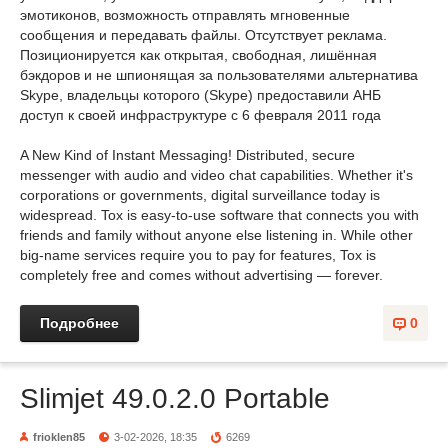
эмотиконов, возможность отправлять мгновенные
сообщения и передавать файлы. Отсутствует реклама.
Позиционируется как открытая, свободная, лишённая
бэкдоров и не шпионящая за пользователями альтернатива
Skype, владельцы которого (Skype) предоставили АНБ
доступ к своей инфраструктуре с 6 февраля 2011 года
A New Kind of Instant Messaging! Distributed, secure
messenger with audio and video chat capabilities. Whether it's
corporations or governments, digital surveillance today is
widespread. Tox is easy-to-use software that connects you with
friends and family without anyone else listening in. While other
big-name services require you to pay for features, Tox is
completely free and comes without advertising — forever.
Подробнее
0
Slimjet 49.0.2.0 Portable
frioklen85
3-02-2026, 18:35
6269