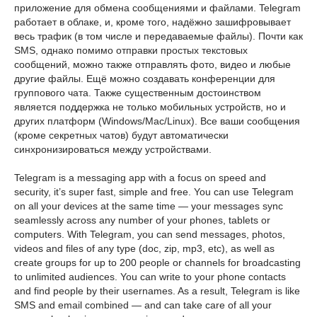
приложение для обмена сообщениями и файлами. Telegram
работает в облаке, и, кроме того, надёжно зашифровывает
весь трафик (в том числе и передаваемые файлы). Почти как
SMS, однако помимо отправки простых текстовых
сообщений, можно также отправлять фото, видео и любые
другие файлы. Ещё можно создавать конференции для
группового чата. Также существенным достоинством
является поддержка не только мобильных устройств, но и
других платформ (Windows/Mac/Linux). Все ваши сообщения
(кроме секретных чатов) будут автоматически
синхронизироваться между устройствами.
Telegram is a messaging app with a focus on speed and
security, it’s super fast, simple and free. You can use Telegram
on all your devices at the same time — your messages sync
seamlessly across any number of your phones, tablets or
computers. With Telegram, you can send messages, photos,
videos and files of any type (doc, zip, mp3, etc), as well as
create groups for up to 200 people or channels for broadcasting
to unlimited audiences. You can write to your phone contacts
and find people by their usernames. As a result, Telegram is like
SMS and email combined — and can take care of all your