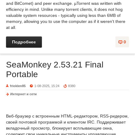
and BitComet) and peer exchange. µTorrent was written with
efficiency in mind. Unlike many torrent clients, it does not hog
valuable system resources - typically using less than 6MB of
memory, allowing you to use the computer as if it weren't there
at all.
Подробнее
0
SeaMonkey 2.53.21 Final
Portable
frioklen85
1-08-2025, 15:24
8380
Интернет и сети
Веб-браузер с встроенным HTML-редактором, RSS-ридером,
своей почтовой программой и клиентом IRC. Поддерживает
вкладочный просмотр, блокирует всплывающие окна,
содержит свои уникальные инструменты управляющие