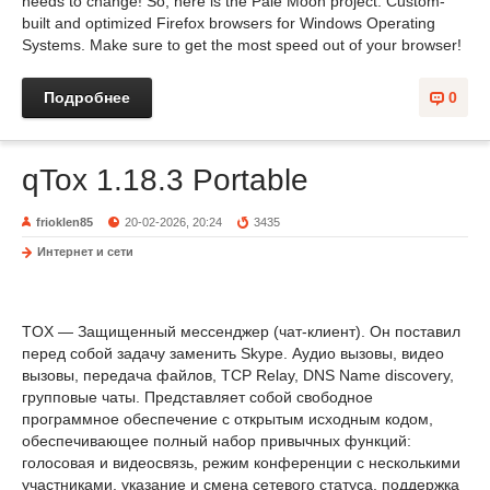
needs to change! So, here is the Pale Moon project: Custom-
built and optimized Firefox browsers for Windows Operating
Systems. Make sure to get the most speed out of your browser!
Подробнее
0
qTox 1.18.3 Portable
frioklen85
20-02-2026, 20:24
3435
Интернет и сети
TOX — Защищенный мессенджер (чат-клиент). Он поставил
перед собой задачу заменить Skype. Аудио вызовы, видео
вызовы, передача файлов, TCP Relay, DNS Name discovery,
групповые чаты. Представляет собой свободное
программное обеспечение с открытым исходным кодом,
обеспечивающее полный набор привычных функций:
голосовая и видеосвязь, режим конференции с несколькими
участниками, указание и смена сетевого статуса, поддержка