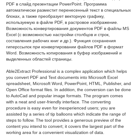
PDF в слайд презентации PowerPoint. Программа
автоматически разместит перенесенный текст в специальных
блоках, а также преобразует векторную графику,
используемую в файле PDF, в растровое изображение.
Возможность конвертирования документов PDF в файлы MS
Excel (с возможностью настройки столбцов и строк,
составления рабочих книг и др.). Функция сохранения
гиперссылок при конвертировании файлов PDF в формат
Word. Возможность копирования в буфер изображений и
выделенных областей страницы.
Able2Extract Professional is a complex application which helps
you convert PDF and Text documents into Microsoft Excel
spreadsheet, Microsoft Word, PowerPoint, HTML, Publisher, and
Open Office format files. In addition, the conversion can be done
to AutoCad and popular image formats. The program comes
with a neat and user-friendly interface. The converting
procedure is easy even for inexperienced users; you are
assisted by a series of tip balloons which indicate the range of
steps to follow. The tool provides a generous preview of the
content you intend to convert; it covers the largest part of the
working area for a convenient visualization of data.