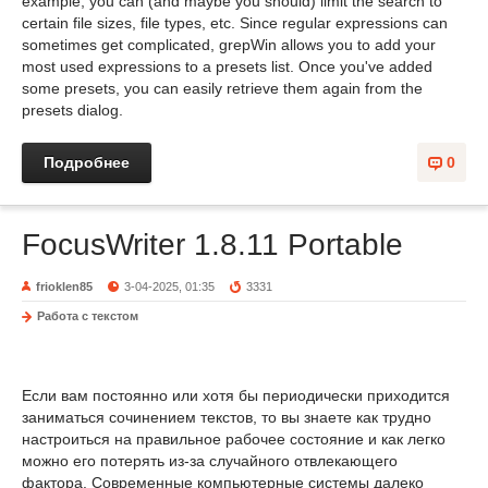
example, you can (and maybe you should) limit the search to
certain file sizes, file types, etc. Since regular expressions can
sometimes get complicated, grepWin allows you to add your
most used expressions to a presets list. Once you've added
some presets, you can easily retrieve them again from the
presets dialog.
Подробнее
0
FocusWriter 1.8.11 Portable
frioklen85
3-04-2025, 01:35
3331
Работа с текстом
Если вам постоянно или хотя бы периодически приходится
заниматься сочинением текстов, то вы знаете как трудно
настроиться на правильное рабочее состояние и как легко
можно его потерять из-за случайного отвлекающего
фактора. Современные компьютерные системы далеко