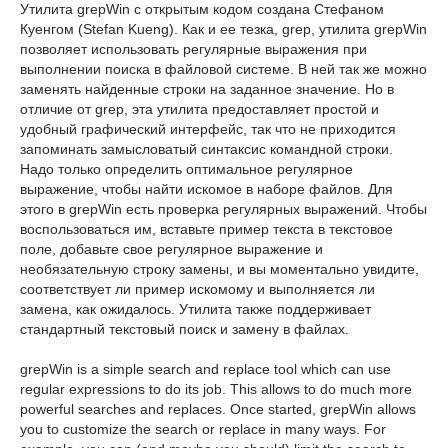
Утилита grepWin с открытым кодом создана Стефаном
Куенгом (Stefan Kueng). Как и ее тезка, grep, утилита grepWin
позволяет использовать регулярные выражения при
выполнении поиска в файловой системе. В ней так же можно
заменять найденные строки на заданное значение. Но в
отличие от grep, эта утилита предоставляет простой и
удобный графический интерфейс, так что не приходится
запоминать замысловатый синтаксис командной строки.
Надо только определить оптимальное регулярное
выражение, чтобы найти искомое в наборе файлов. Для
этого в grepWin есть проверка регулярных выражений. Чтобы
воспользоваться им, вставьте пример текста в текстовое
поле, добавьте свое регулярное выражение и
необязательную строку замены, и вы моментально увидите,
соответствует ли пример искомому и выполняется ли
замена, как ожидалось. Утилита также поддерживает
стандартный текстовый поиск и замену в файлах.
grepWin is a simple search and replace tool which can use
regular expressions to do its job. This allows to do much more
powerful searches and replaces. Once started, grepWin allows
you to customize the search or replace in many ways. For