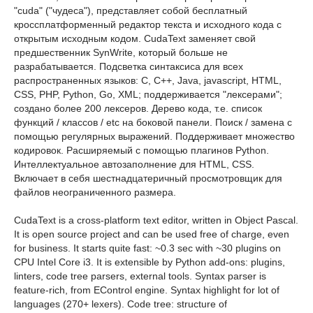
"cuda" ("чудеса"), представляет собой бесплатный
кроссплатформенный редактор текста и исходного кода с
открытым исходным кодом. CudaText заменяет свой
предшественник SynWrite, который больше не
разрабатывается. Подсветка синтаксиса для всех
распространенных языков: C, C++, Java, javascript, HTML,
CSS, PHP, Python, Go, XML; поддерживается "лексерами";
создано более 200 лексеров. Дерево кода, т.е. список
функций / классов / etc на боковой панели. Поиск / замена с
помощью регулярных выражений. Поддерживает множество
кодировок. Расширяемый с помощью плагинов Python.
Интеллектуальное автозаполнение для HTML, CSS.
Включает в себя шестнадцатеричный просмотровщик для
файлов неограниченного размера.
CudaText is a cross-platform text editor, written in Object Pascal.
It is open source project and can be used free of charge, even
for business. It starts quite fast: ~0.3 sec with ~30 plugins on
CPU Intel Core i3. It is extensible by Python add-ons: plugins,
linters, code tree parsers, external tools. Syntax parser is
feature-rich, from EControl engine. Syntax highlight for lot of
languages (270+ lexers). Code tree: structure of