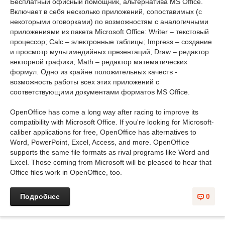
Бесплатный офисный помощник, альтернатива MS Office.
Включает в себя несколько приложений, сопоставимых (с
некоторыми оговорками) по возможностям с аналогичными
приложениями из пакета Microsoft Office: Writer – текстовый
процессор; Calc – электронные таблицы; Impress – создание
и просмотр мультимедийных презентаций; Draw – редактор
векторной графики; Math – редактор математических
формул. Одно из крайне положительных качеств -
возможность работы всех этих приложений с
соответствующими документами форматов MS Office.
OpenOffice has come a long way after racing to improve its
compatibility with Microsoft Office. If you're looking for Microsoft-
caliber applications for free, OpenOffice has alternatives to
Word, PowerPoint, Excel, Access, and more. OpenOffice
supports the same file formats as rival programs like Word and
Excel. Those coming from Microsoft will be pleased to hear that
Office files work in OpenOffice, too.
Подробнее
0