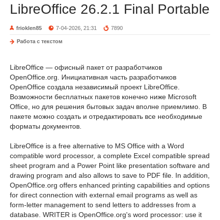
LibreOffice 26.2.1 Final Portable
frioklen85
7-04-2026, 21:31
7890
Работа с текстом
LibreOffice — офисный пакет от разработчиков
OpenOffice.org. Инициативная часть разработчиков
OpenOffice создала независимый проект LibreOffice.
Возможности бесплатных пакетов конечно ниже Microsoft
Office, но для решения бытовых задач вполне приемлимо. В
пакете можно создать и отредактировать все необходимые
форматы документов.
LibreOffice is a free alternative to MS Office with a Word
compatible word processor, a complete Excel compatible spread
sheet program and a Power Point like presentation software and
drawing program and also allows to save to PDF file. In addition,
OpenOffice.org offers enhanced printing capabilities and options
for direct connection with external email programs as well as
form-letter management to send letters to addresses from a
database. WRITER is OpenOffice.org's word processor: use it