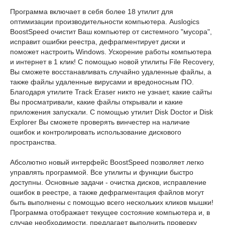
Программа включает в себя более 18 утилит для
оптимизации производительности компьютера. Auslogics
BoostSpeed очистит Ваш компьютер от системного "мусора",
исправит ошибки реестра, дефрагментирует диски и
поможет настроить Windows. Ускорение работы компьютера
и интернет в 1 клик! С помощью новой утилиты File Recovery,
Вы сможете восстанавливать случайно удаленные файлы, а
также файлы удаленные вирусами и вредоносным ПО.
Благодаря утилите Track Eraser никто не узнает, какие сайты
Вы просматривали, какие файлы открывали и какие
приложения запускали. С помощью утилит Disk Doctor и Disk
Explorer Вы сможете проверять винчестер на наличие
ошибок и контролировать использование дискового
пространства.
Aбсолютно новый интерфейс BoostSpeed позволяет легко
управлять программой. Все утилиты и функции быстро
доступны. Основные задачи - очистка дисков, исправление
ошибок в реестре, а также дефрагментация файлов могут
быть выполнены с помощью всего нескольких кликов мышки!
Программа отображает текущее состояние компьютера и, в
случае необходимости, предлагает выполнить проверку