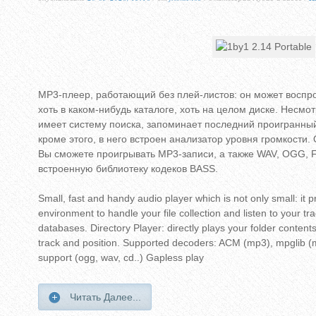
MP3-плеер, работающий без плей-листов: он может восп
хоть в каком-нибудь каталоге, хоть на целом диске. Несмо
имеет систему поиска, запоминает последний проигранный
кроме этого, в него встроен анализатор уровня громкости.
Вы сможете проигрывать MP3-записи, а также WAV, OGG, F
встроенную библиотеку кодеков BASS.
Small, fast and handy audio player which is not only small: it 
environment to handle your file collection and listen to your tra
databases. Directory Player: directly plays your folder conten
track and position. Supported decoders: ACM (mp3), mpglib (
support (ogg, wav, cd..) Gapless play
Читать Далее...