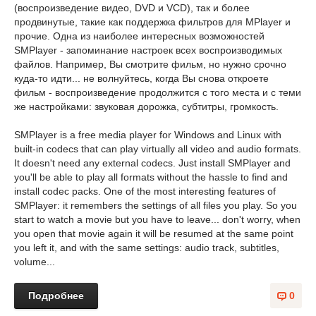
(воспроизведение видео, DVD и VCD), так и более
продвинутые, такие как поддержка фильтров для MPlayer и
прочие. Одна из наиболее интересных возможностей
SMPlayer - запоминание настроек всех воспроизводимых
файлов. Например, Вы смотрите фильм, но нужно срочно
куда-то идти... не волнуйтесь, когда Вы снова откроете
фильм - воспроизведение продолжится с того места и с теми
же настройками: звуковая дорожка, субтитры, громкость.
SMPlayer is a free media player for Windows and Linux with
built-in codecs that can play virtually all video and audio formats.
It doesn't need any external codecs. Just install SMPlayer and
you'll be able to play all formats without the hassle to find and
install codec packs. One of the most interesting features of
SMPlayer: it remembers the settings of all files you play. So you
start to watch a movie but you have to leave... don't worry, when
you open that movie again it will be resumed at the same point
you left it, and with the same settings: audio track, subtitles,
volume...
Подробнее
0