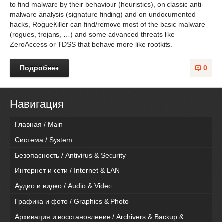
to find malware by their behaviour (heuristics), on classic anti-
malware analysis (signature finding) and on undocumented
hacks, RogueKiller can find/remove most of the basic malware
(rogues, trojans, …) and some advanced threats like
ZeroAccess or TDSS that behave more like rootkits.
Подробнее
0
Навигация
Главная / Main
Система / System
Безопасность / Antivirus & Security
Интернет и сети / Internet & LAN
Аудио и видео / Audio & Video
Графика и фото / Graphics & Photo
Архивация и восстановление / Archivers & Backup &